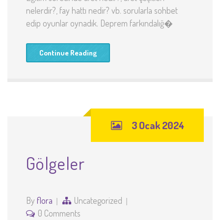
nelerdir?, fay hattı nedir? vb. sorularla sohbet
edip oyunlar oynadık. Deprem farkındalığ�
Continue Reading
3 Ocak 2024
Gölgeler
By
flora
Uncategorized
0 Comments