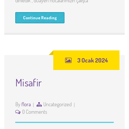
dinledik , duayen hocalarımızın çalışta
Continue Reading
3 Ocak 2024
Misafir
By
flora
Uncategorized
0 Comments