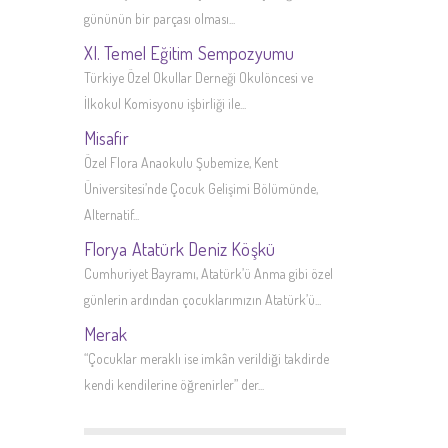
gününün bir parçası olması...
XI. Temel Eğitim Sempozyumu
Türkiye Özel Okullar Derneği Okulöncesi ve
İlkokul Komisyonu işbirliği ile...
Misafir
Özel Flora Anaokulu Şubemize, Kent
Üniversitesi’nde Çocuk Gelişimi Bölümünde,
Alternatif...
Florya Atatürk Deniz Köşkü
Cumhuriyet Bayramı, Atatürk’ü Anma gibi özel
günlerin ardından çocuklarımızın Atatürk’ü...
Merak
“Çocuklar meraklı ise imkân verildiği takdirde
kendi kendilerine öğrenirler” der...