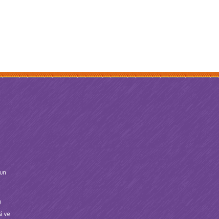
ğun
u
i ve